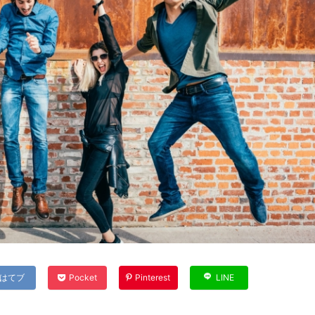
はてブ
Pocket
Pinterest
LINE