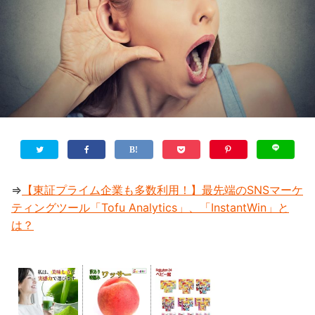
⇒
【東証プライム企業も多数利用！】最先端のSNSマーケ
ティングツール「Tofu Analytics」、「InstantWin」と
は？