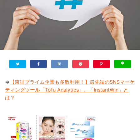
⇒
【東証プライム企業も多数利用！】最先端のSNSマーケ
ティングツール「Tofu Analytics」、「InstantWin」と
は？