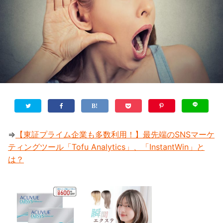
⇒
【東証プライム企業も多数利用！】最先端のSNSマーケ
ティングツール「Tofu Analytics」、「InstantWin」と
は？