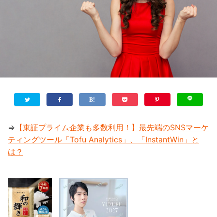
⇒
【東証プライム企業も多数利用！】最先端のSNSマーケ
ティングツール「Tofu Analytics」、「InstantWin」と
は？