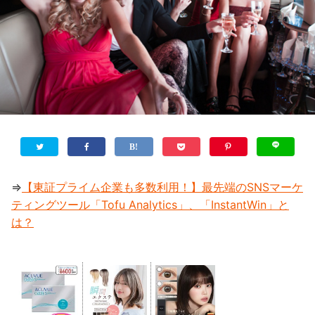
⇒
【東証プライム企業も多数利用！】最先端のSNSマーケ
ティングツール「Tofu Analytics」、「InstantWin」と
は？