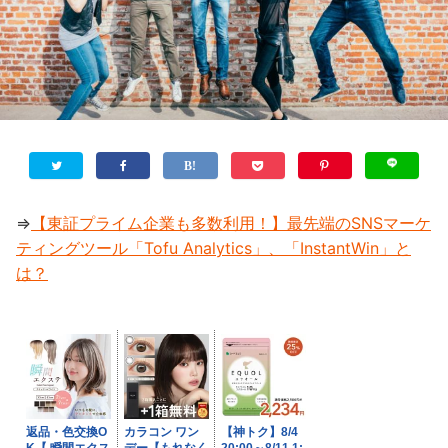
⇒
【東証プライム企業も多数利用！】最先端のSNSマーケ
ティングツール「Tofu Analytics」、「InstantWin」と
は？