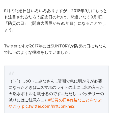
9月の記念日はいろいろありますが、2018年9月にもっと
も注目されるだろう記念日の1つは、間違いなく9月1日
「防災の日」（関東大震災から95年目）になることでし
ょう。
Twitterですが2017年にはSUNTORYが防災の日にちなん
で以下のような投稿をしていました。
（´-`）.｡oO（…みなさん…暗闇で急に明かりが必要
になったときは…スマホのライトの上に…水の入った
天然水ボトルを載せるのです…ただし…バッテリーの
減りにはご注意を…）
#防災の日
#有益なことをつぶ
やこう
pic.twitter.com/nrXJbnkne2