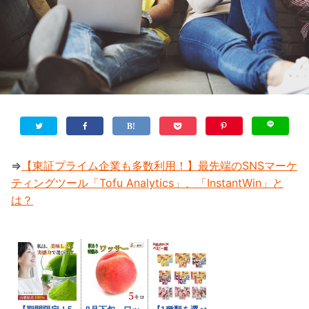
⇒
【東証プライム企業も多数利用！】最先端のSNSマーケ
ティングツール「Tofu Analytics」、「InstantWin」と
は？