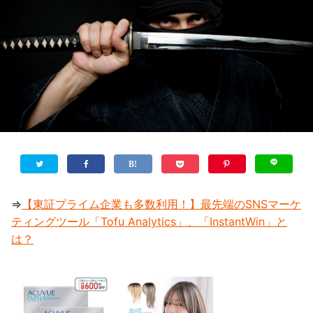
⇒
【東証プライム企業も多数利用！】最先端のSNSマーケ
ティングツール「Tofu Analytics」、「InstantWin」と
は？