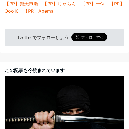
【PR】楽天市場
【PR】じゃらん
【PR】一休
【PR】
Qoo10
【PR】Abema
Twitterでフォローしよう
この記事も今読まれています