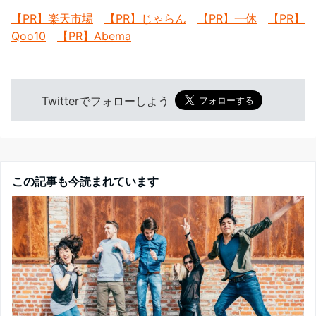
【PR】楽天市場
【PR】じゃらん
【PR】一休
【PR】
Qoo10
【PR】Abema
Twitterでフォローしよう
この記事も今読まれています