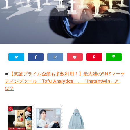
⇒
【東証プライム企業も多数利用！】最先端のSNSマーケ
ティングツール「Tofu Analytics」、「InstantWin」と
は？