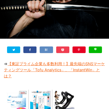
⇒
【東証プライム企業も多数利用！】最先端のSNSマーケ
ティングツール「Tofu Analytics」、「InstantWin」と
は？