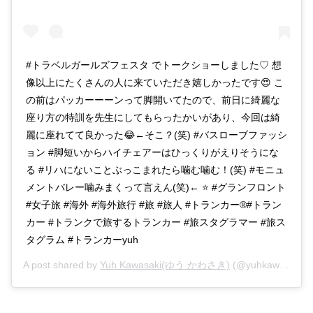
#トラベルガールズフェスタ でトークショーしました♡ 想
像以上にたくさんの人に来ていただき嬉しかったです😍 こ
の前はパッカーーーンって脚開いてたので、前日に綺麗な
座り方の特訓を先生にしてもらったかいがあり、今回は綺
麗に座れてて良かった😂←そこ？(笑) #バスローブファッシ
ョン #脚短いからハイチェアーはひっくりがえりそうにな
る #リハにないことぶっこまれたら噛む噛む！(笑) #モニュ
メントバレー噛みまくって言えん(笑)← ⭐ #グランフロント
#女子旅 #海外 #海外旅行 #旅 #旅人 #トランカー®️#トラン
カー #トランクで旅するトランカー #旅スタグラマー #旅ス
タグラム #トランカーyuh
A post shared by
Yuh Kawasaki(ゆう かわさき)
(@yuhkawasaki) on