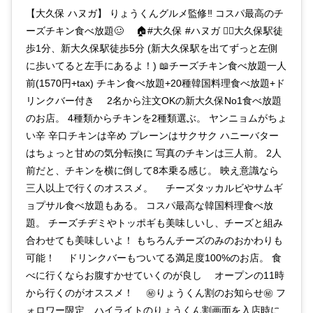
【大久保 ハヌガ】 りょうくんグルメ監修‼️ コスパ最高のチ
ーズチキン食べ放題🥴 ⠀ 🏠#大久保 #ハヌガ 🚶‍♂️大久保駅徒
歩1分、新大久保駅徒歩5分 (新大久保駅を出てずっと左側
に歩いてると左手にあるよ！) 📖チーズチキン食べ放題一人
前(1570円+tax) チキン食べ放題+20種韓国料理食べ放題+ド
リンクバー付き ⠀ 2名から注文OKの新大久保No1食べ放題
のお店。 4種類からチキンを2種類選ぶ。 ヤンニョムがちょ
い辛 辛口チキンは辛め プレーンはサクサク ハニーバター
はちょっと甘めの気分転換に 写真のチキンは三人前。 2人
前だと、チキンを横に倒して8本乗る感じ。 映え意識なら
三人以上で行くのオススメ。 ⠀ チーズタッカルビやサムギ
ョプサル食べ放題もある。 コスパ最高な韓国料理食べ放
題。 チーズチヂミやトッポギも美味しいし、チーズと組み
合わせても美味しいよ！ もちろんチーズのみのおかわりも
可能！ ⠀ ドリンクバーもついてる満足度100%のお店。 食
べに行くならお腹すかせていくのが良し ⠀ オープンの11時
から行くのがオススメ！ ⠀ ㊙️りょうくん割のお知らせ㊙️ フ
ォロワー限定、ハイライトのりょうくん割画面を入店時に