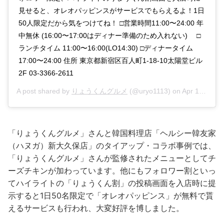
見せると、オレオパッピンスがサービスでもらえるよ！1日
50人限定だから気をつけてね！ □営業時間11:00〜24:00 年
中無休 (16:00〜17:00はディナー準備のため入れない) ⠀ □
ランチタイム 11:00〜16:00(LO14:30) □ディナータイム
17:00〜24:00 住所 東京都新宿区百人町1-18-10太陽堂ビル
2F 03-3366-2611
A post shared by
りょうくんグルメ
(@uryo1113) on
Apr 1, 2019 at 3:32am PDT
「りょうくんグルメ」さんと韓国料理店「ヘルシー韓友家
（ハヌガ）新大久保店」のタイアップ・コラボ事例では、
「りょうくんグルメ」さんが監修されたメニューとしてチ
ーズチキンが加わっています。他にもフォロワー割といっ
てハイライトの「りょうくん割」の投稿画面を入店時に提
示すると1日50名限定で「オレオパッピンス」が無料で貰
えるサービスも行われ、大変好評を博しました。