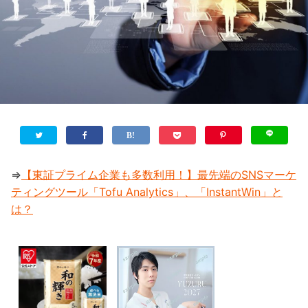
⇒
【東証プライム企業も多数利用！】最先端のSNSマーケ
ティングツール「Tofu Analytics」、「InstantWin」と
は？