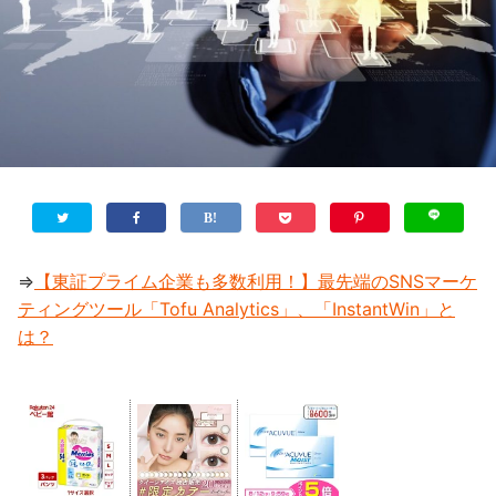
⇒
【東証プライム企業も多数利用！】最先端のSNSマーケ
ティングツール「Tofu Analytics」、「InstantWin」と
は？