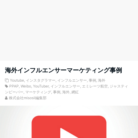
海外インフルエンサーマーケティング事例
Youtube
,
インスタグラマー
,
インフルエンサー
,
事例
,
海外
PPAP
,
Weibo
,
YouTuber
,
インフルエンサー
,
エミレーツ航空
,
ジャスティ
ンビーバー
,
マーケティング
,
事例
,
海外
,
網紅
株式会社misosil編集部