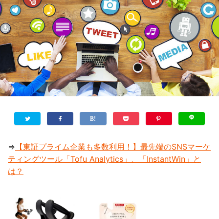
⇒
【東証プライム企業も多数利用！】最先端のSNSマーケ
ティングツール「Tofu Analytics」、「InstantWin」と
は？