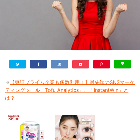
⇒
【東証プライム企業も多数利用！】最先端のSNSマーケ
ティングツール「Tofu Analytics」、「InstantWin」と
は？