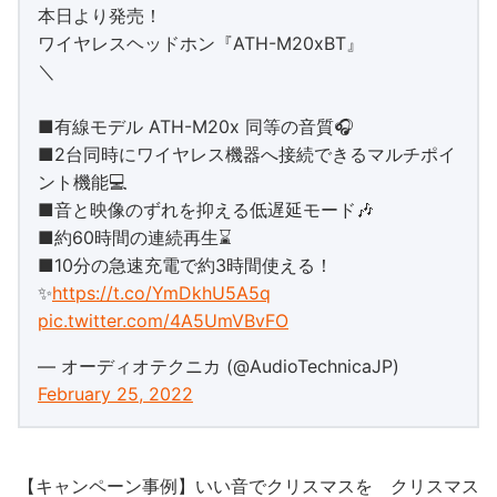
本日より発売！
ワイヤレスヘッドホン『ATH-M20xBT』
＼
■有線モデル ATH-M20x 同等の音質🎧
■2台同時にワイヤレス機器へ接続できるマルチポイ
ント機能💻
■音と映像のずれを抑える低遅延モード🎶
■約60時間の連続再生⌛
■10分の急速充電で約3時間使える！
✨
https://t.co/YmDkhU5A5q
pic.twitter.com/4A5UmVBvFO
— オーディオテクニカ (@AudioTechnicaJP)
February 25, 2022
【キャンペーン事例】いい音でクリスマスを クリスマス